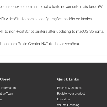
que sua conexão com a internet e tente novamente mais tarde (Wi
l® VideoStudio para as configurações padrão de fábrica
T to non-PostScript printers after updating to macOS Sonoma.
limpa para Roxio Creator NXT (todas as versões)
Corel
Quick Links
Information
Patches & Updates
utive Team
Register your product
m
Education
Volume Licensing