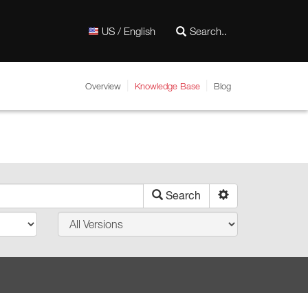
US / English
Overview
Knowledge Base
Blog
Search