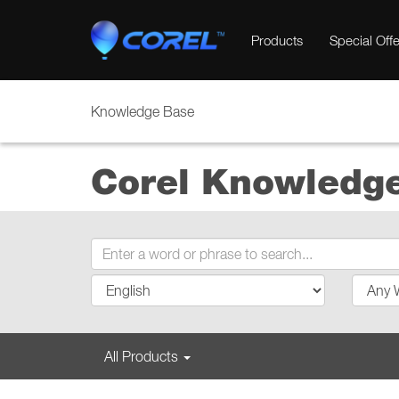
Products
Special Offe
Knowledge Base
Corel Knowledg
All Products