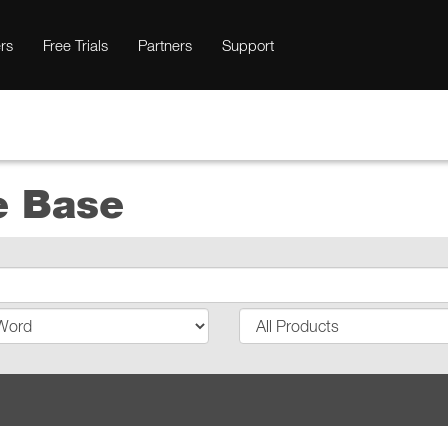
rs
Free Trials
Partners
Support
e Base