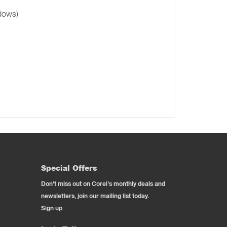
ndows)
Special Offers
Don't miss out on Corel's monthly deals and
newsletters, join our mailing list today.
Sign up