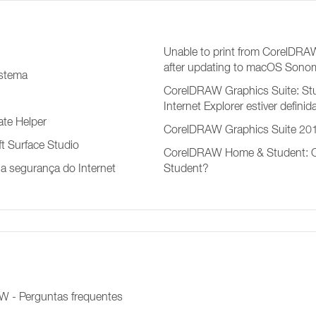
Unable to print from CorelDRA
after updating to macOS Sono
istema
CorelDRAW Graphics Suite: Stub
Internet Explorer estiver defini
ate Helper
CorelDRAW Graphics Suite 2018
t Surface Studio
CorelDRAW Home & Student: 
 a segurança do Internet
Student?
RAW - Perguntas frequentes