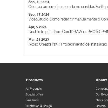
Sep, 19 2024
Ocorreu um erro inesperado no servidor. Verifi
Sep, 17 2024
VideoStudio Como redefinir manualmente o Core
Apr, 5 2024
Unable to print from CorelDRAW or PHOTO-PAIN
Mar, 21 2023
Roxio Creator NXT: Procedimento de instalação 
Products
About 
All Products
Company 
Special offers
Our Exec
Free Trials
Newsroo
Illustration & Design
Careers