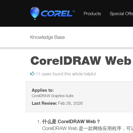
Products
Special Offe
Knowledge Base
CorelDRAW Web
11 users found this article helpful
Applies to:
CorelDRAW Graphics Suite
Last Review:
Feb 26, 2026
什么是 CorelDRAW Web？
CorelDRAW Web 是一款网络应用程序，