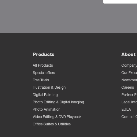
Products
About 
All Products
Company 
Special offers
Our Exec
Free Trials
Newsroo
Illustration & Design
Careers
Digital Painting
Partner 
Photo Editing & Digital Imaging
Legal Inf
Photo Animation
EULA
Video Editing & DVD Playback
Contact 
Office Suites & Utilities