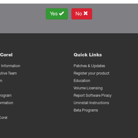
Yes
No
Corel
Quick Links
Information
Patches & Updates
utive Team
Register your product
m
Education
Volume Licensing
Program
Report Software Piracy
ormation
Uninstall Instructions
Beta Programs
Corel