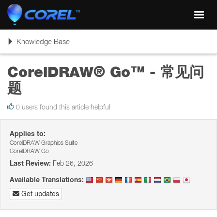
Toggl
navig
Toggle
Knowledge Base
navigation
CorelDRAW® Go™ - 常见问
题
0 users found this article helpful
Applies to:
CorelDRAW Graphics Suite
CorelDRAW Go
Last Review:
Feb 26, 2026
Available Translations:
Get updates