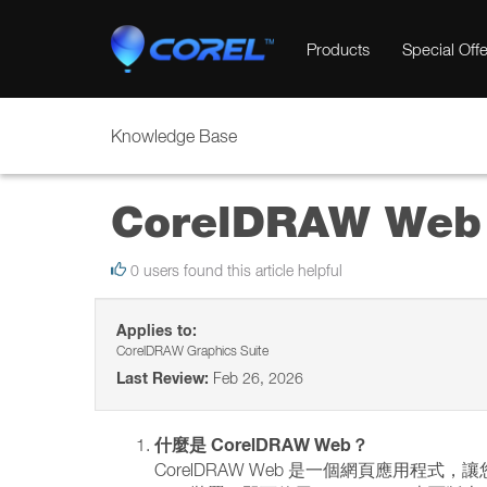
Products
Special Offe
Knowledge Base
CorelDRAW Web
0 users found this article helpful
Applies to:
CorelDRAW Graphics Suite
Last Review:
Feb 26, 2026
什麼是 CorelDRAW Web？
CorelDRAW Web 是一個網頁應用程式，