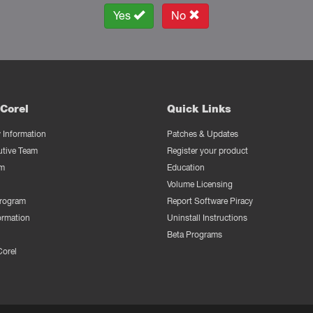
Yes
No
Corel
Quick Links
Information
Patches & Updates
utive Team
Register your product
m
Education
Volume Licensing
Program
Report Software Piracy
ormation
Uninstall Instructions
Beta Programs
Corel