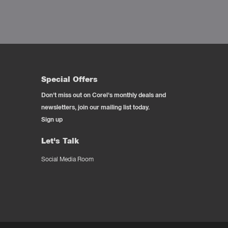
Special Offers
Don't miss out on Corel's monthly deals and
newsletters, join our mailing list today.
Sign up
Let's Talk
Social Media Room