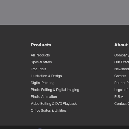
Products
About 
All Products
Company 
Special offers
Our Exec
Free Trials
Newsroo
Illustration & Design
Careers
Digital Painting
Partner 
Photo Editing & Digital Imaging
Legal Inf
Photo Animation
EULA
Video Editing & DVD Playback
Contact 
Office Suites & Utilities