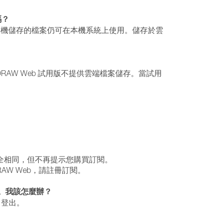
嗎？
，您本機儲存的檔案仍可在本機系統上使用。儲存於雲
elDRAW Web 試用版不提供雲端檔案儲存。當試用
能組完全相同，但不再提示您購買訂閱。
elDRAW Web，請註冊訂閱。
訊息。我該怎麼辦？
」登出。