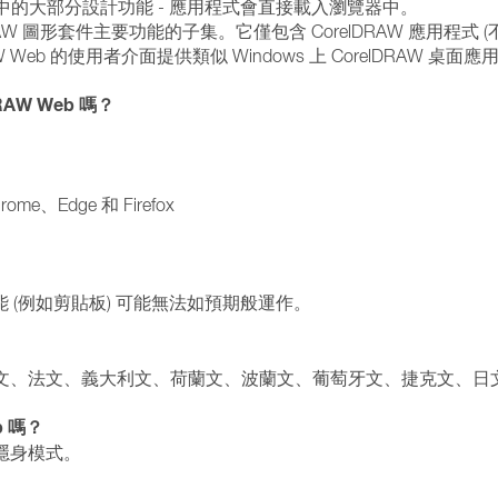
面版本中的大部分設計功能 - 應用程式會直接載入瀏覽器中。
AW 圖形套件主要功能的子集。它僅包含 CorelDRAW 應用程式 (不包含 Cor
 Web 的使用者介面提供類似 Windows 上 CorelDRAW
AW Web 嗎？
e、Edge 和 Firefox
些功能 (例如剪貼板) 可能無法如預期般運作。
、西班牙文、法文、義大利文、荷蘭文、波蘭文、葡萄牙文、捷克文、
b 嗎？
的隱身模式。