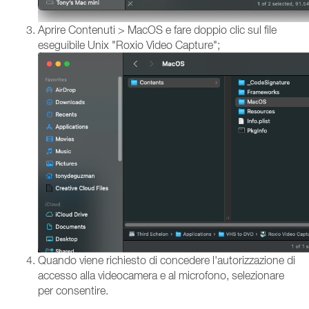
Aprire Contenuti > MacOS e fare doppio clic sul file
eseguibile Unix "Roxio Video Capture";
Quando viene richiesto di concedere l'autorizzazione di
accesso alla videocamera e al microfono, selezionare
per consentire.