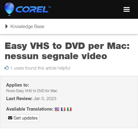
Toggl
navig
Toggle
Knowledge Base
navigation
Easy VHS to DVD per Mac:
nessun segnale video
1 users found this article helpful
Applies to:
Roxio Easy VHS to DVD for Mac
Last Review:
Jan 5, 2023
Available Translations:
Get updates