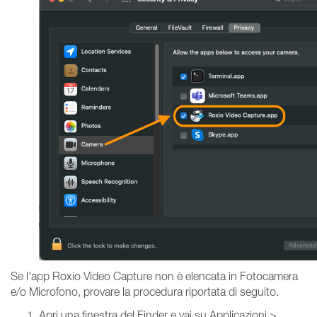
Se l'app Roxio Video Capture non è elencata in Fotocamera
e/o Microfono, provare la procedura riportata di seguito.
Apri una finestra del Finder e vai su Applicazioni >