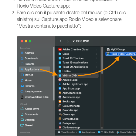
Roxio Video Capture.app;
Fare clic con il pulsante destro del mouse (o Ctrl+clic
sinistro) sul Capture.app Roxio Video e selezionare
"Mostra contenuto pacchetto";