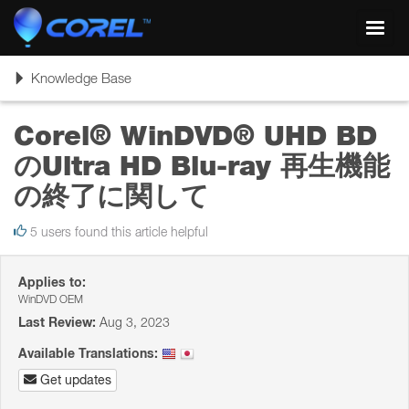
Toggl
navig
Toggle
Knowledge Base
navigation
Corel® WinDVD® UHD BD
のUltra HD Blu-ray 再生機能
の終了に関して
5 users found this article helpful
Applies to:
WinDVD OEM
Last Review:
Aug 3, 2023
Available Translations:
Get updates