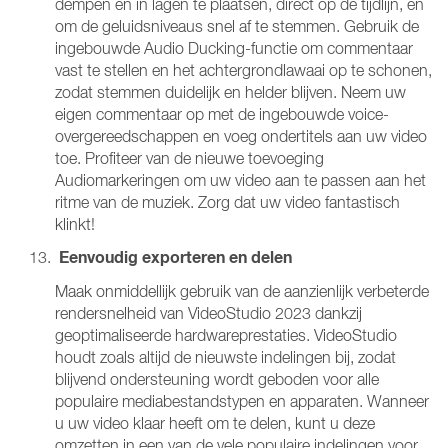
dempen en in lagen te plaatsen, direct op de tijdlijn, en
om de geluidsniveaus snel af te stemmen. Gebruik de
ingebouwde Audio Ducking-functie om commentaar
vast te stellen en het achtergrondlawaai op te schonen,
zodat stemmen duidelijk en helder blijven. Neem uw
eigen commentaar op met de ingebouwde voice-
overgereedschappen en voeg ondertitels aan uw video
toe. Profiteer van de nieuwe toevoeging
Audiomarkeringen om uw video aan te passen aan het
ritme van de muziek. Zorg dat uw video fantastisch
klinkt!
Eenvoudig exporteren en delen
Maak onmiddellijk gebruik van de aanzienlijk verbeterde
rendersnelheid van VideoStudio 2023 dankzij
geoptimaliseerde hardwareprestaties. VideoStudio
houdt zoals altijd de nieuwste indelingen bij, zodat
blijvend ondersteuning wordt geboden voor alle
populaire mediabestandstypen en apparaten. Wanneer
u uw video klaar heeft om te delen, kunt u deze
omzetten in een van de vele populaire indelingen voor