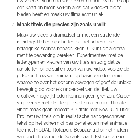
uw video’s, variërend van gezichten, tot uw routes op
een kaart en meer. Verken alles dat VideoStudio te
bieden heeft en maak uw films echt uniek.
Maak titels die precies zijn zoals u wilt
Maak uw video's dramatischer met een stralende
inleidingstitel en bijschriften op het scherm die
belangrijke scènes benadrukken. U kunt dit allemaal
met titelbewerking bereiken. Experimenteer met de
lettertypen en kleuren van uw titels en zorg dat ze
aansluiten bij de stijl en toon van uw video. Voorzie de
gekozen titels van animatie op basis van de manier
waarop ze over het scherm bewegen of geef de unieke
beweging op voor elk onderdeel van de titel. Uw
creatieve mogelijkheden kennen geen grenzen. Ga een
stap verder met de titelopties die u alleen in Ultimate
vindt: maak geanimeerde 3D-titels met NewBlue Titler
Pro, zet uw titels om in realistische handgeschreven
tekst op het scherm of pas peneffecten met animatie
toe met ProDAD Rotopen. Bespaar tijd bij het maken
van ondertitels met de Spraak naar tekst-conversie,