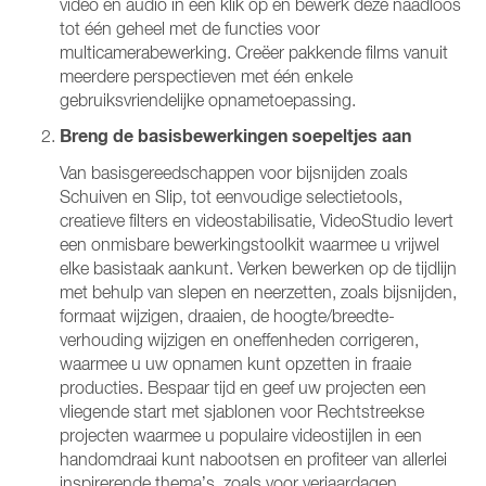
video en audio in één klik op en bewerk deze naadloos
tot één geheel met de functies voor
multicamerabewerking. Creëer pakkende films vanuit
meerdere perspectieven met één enkele
gebruiksvriendelijke opnametoepassing.
Breng de basisbewerkingen soepeltjes aan
Van basisgereedschappen voor bijsnijden zoals
Schuiven en Slip, tot eenvoudige selectietools,
creatieve filters en videostabilisatie, VideoStudio levert
een onmisbare bewerkingstoolkit waarmee u vrijwel
elke basistaak aankunt. Verken bewerken op de tijdlijn
met behulp van slepen en neerzetten, zoals bijsnijden,
formaat wijzigen, draaien, de hoogte/breedte-
verhouding wijzigen en oneffenheden corrigeren,
waarmee u uw opnamen kunt opzetten in fraaie
producties. Bespaar tijd en geef uw projecten een
vliegende start met sjablonen voor Rechtstreekse
projecten waarmee u populaire videostijlen in een
handomdraai kunt nabootsen en profiteer van allerlei
inspirerende thema’s, zoals voor verjaardagen,