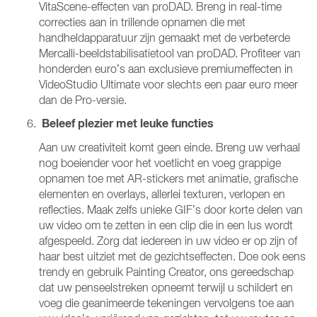
VitaScene-effecten van proDAD. Breng in real-time
correcties aan in trillende opnamen die met
handheldapparatuur zijn gemaakt met de verbeterde
Mercalli-beeldstabilisatietool van proDAD. Profiteer van
honderden euro’s aan exclusieve premiumeffecten in
VideoStudio Ultimate voor slechts een paar euro meer
dan de Pro-versie.
Beleef plezier met leuke functies
Aan uw creativiteit komt geen einde. Breng uw verhaal
nog boeiender voor het voetlicht en voeg grappige
opnamen toe met AR-stickers met animatie, grafische
elementen en overlays, allerlei texturen, verlopen en
reflecties. Maak zelfs unieke GIF’s door korte delen van
uw video om te zetten in een clip die in een lus wordt
afgespeeld. Zorg dat iedereen in uw video er op zijn of
haar best uitziet met de gezichtseffecten. Doe ook eens
trendy en gebruik Painting Creator, ons gereedschap
dat uw penseelstreken opneemt terwijl u schildert en
voeg die geanimeerde tekeningen vervolgens toe aan