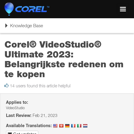
Toggl
navig
Toggle
Knowledge Base
navigation
Corel® VideoStudio®
Ultimate 2023:
Belangrijkste redenen om
te kopen
14 users found this article helpful
Applies to:
VideoStudio
Last Review:
Feb 21, 2023
Available Translations: