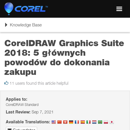
Toggl
navig
Toggle
Knowledge Base
navigation
CorelDRAW Graphics Suite
2018: 5 głównych
powodów do dokonania
zakupu
11 users found this article helpful
Applies to:
CorelDRAW Standard
Last Review:
Sep 7, 2021
Available Translations: