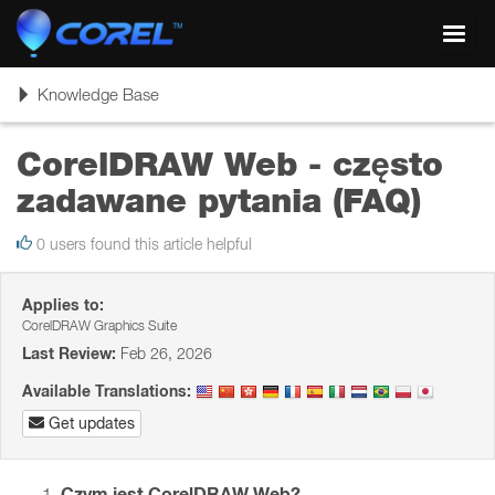
Toggl
navig
Toggle
Knowledge Base
navigation
CorelDRAW Web - często
zadawane pytania (FAQ)
0 users found this article helpful
Applies to:
CorelDRAW Graphics Suite
Last Review:
Feb 26, 2026
Available Translations:
Get updates
Czym jest CorelDRAW Web?