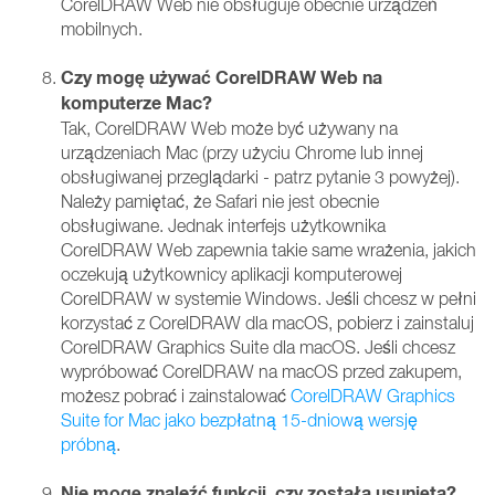
CorelDRAW Web nie obsługuje obecnie urządzeń
mobilnych.
Czy mogę używać CorelDRAW Web na
komputerze Mac?
Tak, CorelDRAW Web może być używany na
urządzeniach Mac (przy użyciu Chrome lub innej
obsługiwanej przeglądarki - patrz pytanie 3 powyżej).
Należy pamiętać, że Safari nie jest obecnie
obsługiwane. Jednak interfejs użytkownika
CorelDRAW Web zapewnia takie same wrażenia, jakich
oczekują użytkownicy aplikacji komputerowej
CorelDRAW w systemie Windows. Jeśli chcesz w pełni
korzystać z CorelDRAW dla macOS, pobierz i zainstaluj
CorelDRAW Graphics Suite dla macOS. Jeśli chcesz
wypróbować CorelDRAW na macOS przed zakupem,
możesz pobrać i zainstalować
CorelDRAW Graphics
Suite for Mac jako bezpłatną 15-dniową wersję
próbną
.
Nie mogę znaleźć funkcji, czy została usunięta?