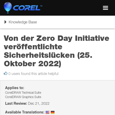
Toggl
navig
Toggle
Knowledge Base
navigation
Von der Zero Day Initiative
veröffentlichte
Sicherheitslücken (25.
Oktober 2022)
0 users found this article helpful
Applies to:
CorelDRAW Technical Suite
CorelDRAW Graphics Suite
Last Review:
Dec 21, 2022
Available Translations: