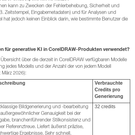
nen kann zu Zwecken der Fehlerbehebung, Sicherheit und
. B. Zeitstempel, Eingabemetadaten) und für Analysen und
el hat jedoch keinen Einblick darin, wie bestimmte Benutzer die
n für generative KI in CorelDRAW-Produkten verwendet?
 Übersicht über die derzeit in CorelDRAW verfügbaren Modelle
ng jedes Modells und der Anzahl der von jedem Modell
: März 2026):
schreibung
Verbrauchte
Credits pro
Generierung
tklassige Bildgenerierung und -bearbeitung
32 credits
 außergewöhnlicher Genauigkeit bei der
gabe, branchenführender Stilkonsistenz und
er Referenztreue. Liefert äußerst präzise,
hwertige Ergebnisse. Sehr schnell.