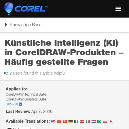
Toggl
navig
Toggle
Knowledge Base
navigation
Künstliche Intelligenz (KI)
in CorelDRAW-Produkten –
Häufig gestellte Fragen
2 users found this article helpful
Applies to:
CorelDRAW Technical Suite
CorelDRAW Graphics Suite
Show all
Last Review:
Apr 7, 2026
Available Translations: