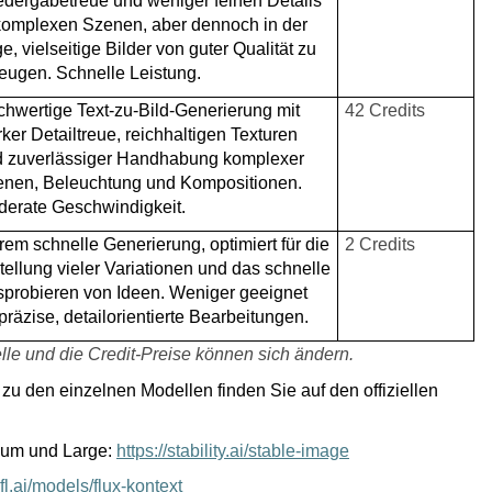
dergabetreue und weniger feinen Details
komplexen Szenen, aber dennoch in der
e, vielseitige Bilder von guter Qualität zu
eugen. Schnelle Leistung.
hwertige Text-zu-Bild-Generierung mit
42 Credits
rker Detailtreue, reichhaltigen Texturen
 zuverlässiger Handhabung komplexer
nen, Beleuchtung und Kompositionen.
erate Geschwindigkeit.
rem schnelle Generierung, optimiert für die
2 Credits
tellung vieler Variationen und das schnelle
probieren von Ideen. Weniger geeignet
 präzise, detailorientierte Bearbeitungen.
lle und die Credit-Preise können sich ändern.
 zu den einzelnen Modellen finden Sie auf den offiziellen
ium und Large:
https://stability.ai/stable-image
bfl.ai/models/flux-kontext