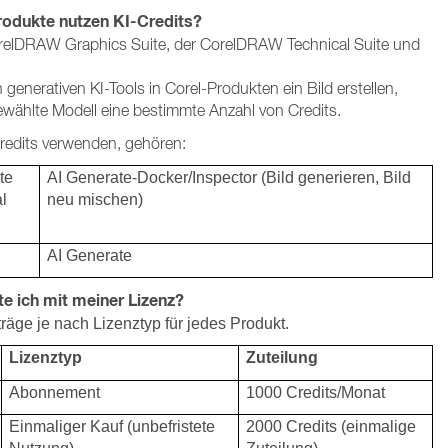
rodukte nutzen KI-Credits?
orelDRAW Graphics Suite, der CorelDRAW Technical Suite und
generativen KI-Tools in Corel-Produkten ein Bild erstellen,
wählte Modell eine bestimmte Anzahl von Credits.
Credits verwenden, gehören:
te
AI Generate-Docker/Inspector (Bild generieren, Bild
l
neu mischen)
AI Generate
te ich mit meiner Lizenz?
träge je nach Lizenztyp für jedes Produkt.
Lizenztyp
Zuteilung
Abonnement
1000 Credits/Monat
Einmaliger Kauf (unbefristete
2000 Credits (einmalige