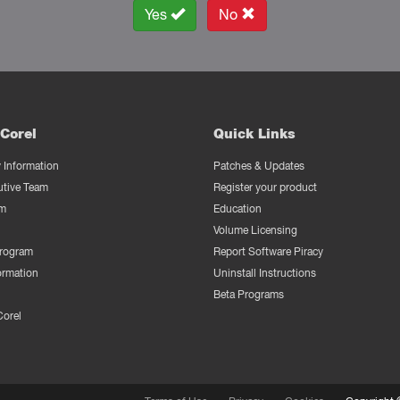
Yes
No
Corel
Quick Links
Information
Patches & Updates
utive Team
Register your product
m
Education
Volume Licensing
Program
Report Software Piracy
ormation
Uninstall Instructions
Beta Programs
Corel