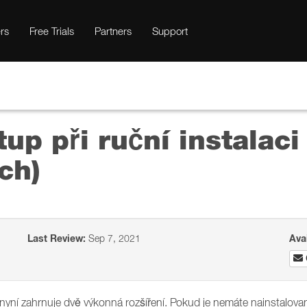
rs
Free Trials
Partners
Support
p při ruční instalaci 
ch)
Last Review:
Sep 7, 2021
Ava
í zahrnuje dvě výkonná rozšíření. Pokud je nemáte nainstalovaná