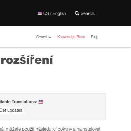
US / English
Overview
Knowledge Base
Blog
rozšíření
ilable Translations:
Get updates
, můžete použít následující pokyny a nainstalovat