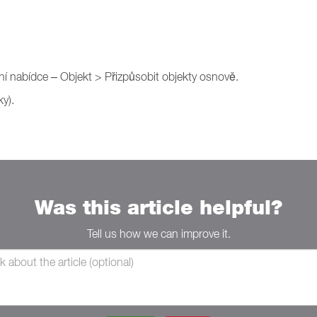
ní nabídce – Objekt > Přizpůsobit objekty osnově.
ky).
Was this article helpful?
Tell us how we can improve it.