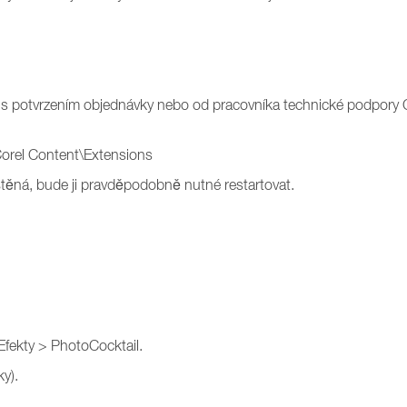
lu s potvrzením objednávky nebo od pracovníka technické podpory 
orel Content\Extensions
ěná, bude ji pravděpodobně nutné restartovat.
Efekty > PhotoCocktail.
ky).