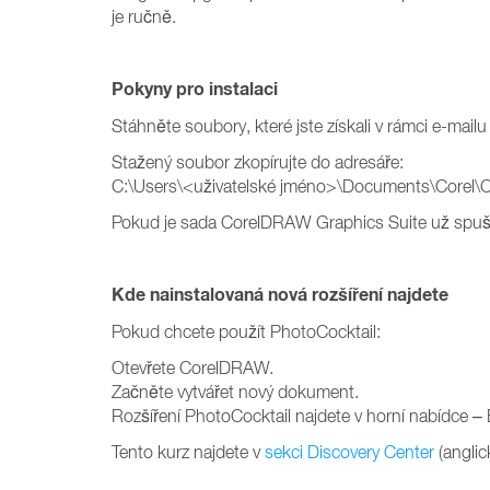
je ručně.
Pokyny pro instalaci
Stáhněte soubory, které jste získali v rámci e-mai
Stažený soubor zkopírujte do adresáře:
C:\Users\<uživatelské jméno>\Documents\Corel\C
Pokud je sada CorelDRAW Graphics Suite už spušt
Kde nainstalovaná nová rozšíření najdete
Pokud chcete použít PhotoCocktail:
Otevřete CorelDRAW.
Začněte vytvářet nový dokument.
Rozšíření PhotoCocktail najdete v horní nabídce – 
Tento kurz najdete v
sekci Discovery Center
(anglic