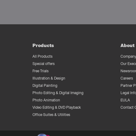
Products
About 
All Products
Company 
Special offers
Our Exec
Free Trials
Newsroo
Illustration & Design
Careers
Digital Painting
Partner 
Photo Editing & Digital Imaging
Legal Inf
Photo Animation
EULA
Video Editing & DVD Playback
Contact 
Office Suites & Utilities