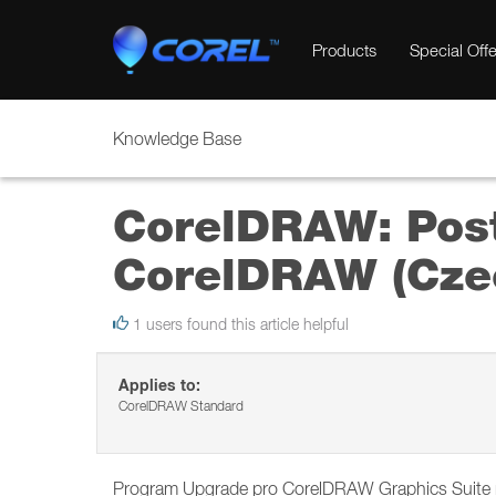
Products
Special Offe
Knowledge Base
CorelDRAW: Postu
CorelDRAW (Cze
1 users found this article helpful
Applies to:
CorelDRAW Standard
Program Upgrade pro CorelDRAW Graphics Suite nyn