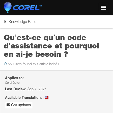
Toggl
navig
Toggle
Knowledge Base
navigation
Qu’est-ce qu’un code
d’assistance et pourquoi
en ai-je besoin ?
99 users found this article helpful
Applies to:
Corel Other
Last Review:
Sep 7, 2021
Available Translations:
Get updates