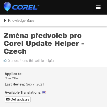
Toggl
navig
Toggle
Knowledge Base
navigation
Změna předvoleb pro
Corel Update Helper -
Czech
0 users found this article helpful
Applies to:
Corel Other
Last Review:
Sep 7, 2021
Available Translations:
Get updates