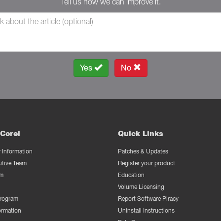
Tell us how we can improve it.
Yes
No
Corel
Quick Links
Information
Patches & Updates
utive Team
Register your product
m
Education
Volume Licensing
Program
Report Software Piracy
ormation
Uninstall Instructions