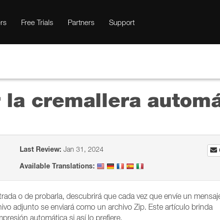
rs
Free Trials
Partners
Support
 la cremallera automá
Last Review:
Jan 31, 2024
Available Translations:
strada o de probarla, descubrirá que cada vez que envíe un mensaj
ivo adjunto se enviará como un archivo Zip. Este artículo brinda
presión automática si así lo prefiere.