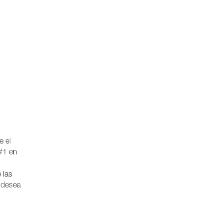
e el
#1 en
 las
e desea