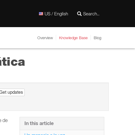
US / English
Overview
Knowledge Base
Blog
tica
Get updates
e de
In this article