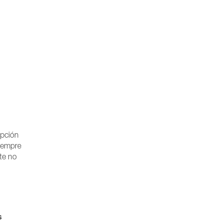
opción
siempre
te no
s