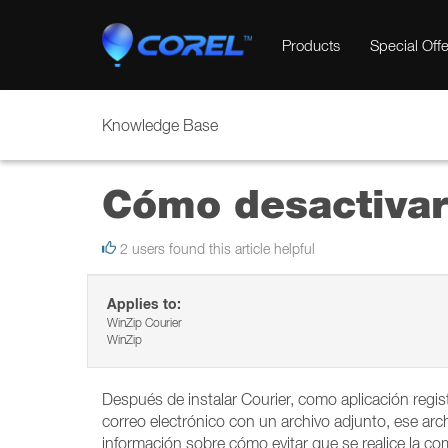
Products
Special Offe
Knowledge Base
Cómo desactivar
2 users found this article helpful
Applies to:
WinZip Courier
WinZip
Después de instalar Courier, como aplicación regi
correo electrónico con un archivo adjunto, ese arch
información sobre cómo evitar que se realice la com