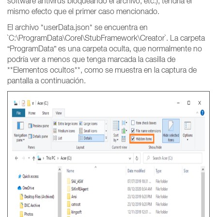
software antivirus bloqueando el archivo, etc.), tendría el
mismo efecto que el primer caso mencionado.
El archivo *userData.json* se encuentra en
`C:\ProgramData\Corel\StubFramework\Creator`. La carpeta
“ProgramData” es una carpeta oculta, que normalmente no
podría ver a menos que tenga marcada la casilla de
**Elementos ocultos**, como se muestra en la captura de
pantalla a continuación.