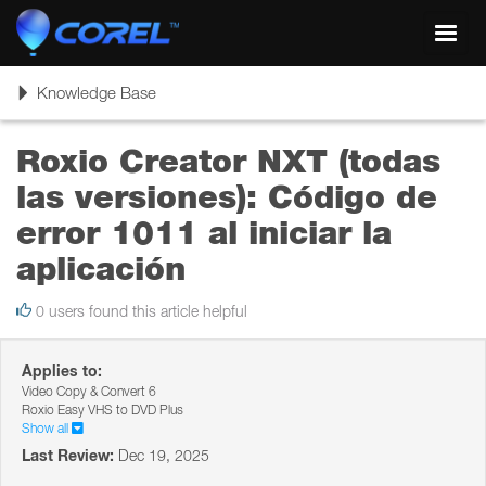
Toggl
navig
Toggle
Knowledge Base
navigation
Roxio Creator NXT (todas
las versiones): Código de
error 1011 al iniciar la
aplicación
0 users found this article helpful
Applies to:
Video Copy & Convert 6
Roxio Easy VHS to DVD Plus
Show all
Last Review:
Dec 19, 2025