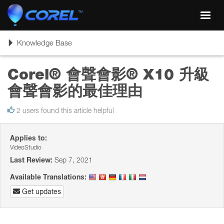
Toggl
navig
Toggle
Knowledge Base
navigation
Corel® 會聲會影® X10 升級
會聲會影的最佳理由
2 users found this article helpful
Applies to:
VideoStudio
Last Review:
Sep 7, 2021
Available Translations:
Get updates