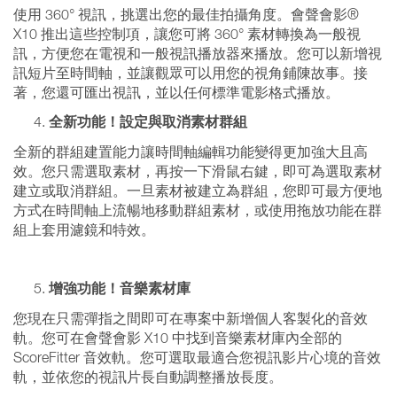
使用 360° 視訊，挑選出您的最佳拍攝角度。會聲會影®
X10 推出這些控制項，讓您可將 360° 素材轉換為一般視
訊，方便您在電視和一般視訊播放器來播放。您可以新增視
訊短片至時間軸，並讓觀眾可以用您的視角鋪陳故事。接
著，您還可匯出視訊，並以任何標準電影格式播放。
全新功能！設定與取消素材群組
全新的群組建置能力讓時間軸編輯功能變得更加強大且高
效。您只需選取素材，再按一下滑鼠右鍵，即可為選取素材
建立或取消群組。一旦素材被建立為群組，您即可最方便地
方式在時間軸上流暢地移動群組素材，或使用拖放功能在群
組上套用濾鏡和特效。
增強功能！音樂素材庫
您現在只需彈指之間即可在專案中新增個人客製化的音效
軌。您可在會聲會影 X10 中找到音樂素材庫內全部的
ScoreFitter 音效軌。您可選取最適合您視訊影片心境的音效
軌，並依您的視訊片長自動調整播放長度。