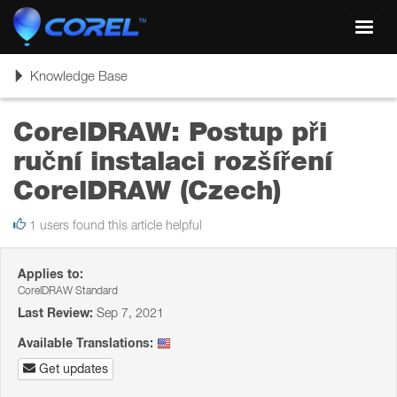
Toggl
navig
Toggle
Knowledge Base
navigation
CorelDRAW: Postup při
ruční instalaci rozšíření
CorelDRAW (Czech)
1 users found this article helpful
Applies to:
CorelDRAW Standard
Last Review:
Sep 7, 2021
Available Translations:
Get updates