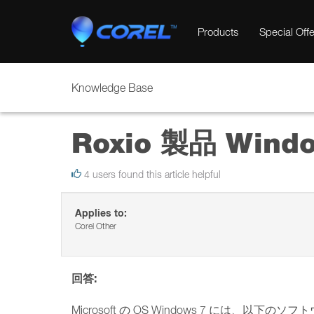
Products
Special Offe
Knowledge Base
Roxio 製品 Win
4 users found this article helpful
Applies to:
Corel Other
回答:
Microsoft の OS Windows 7 には、