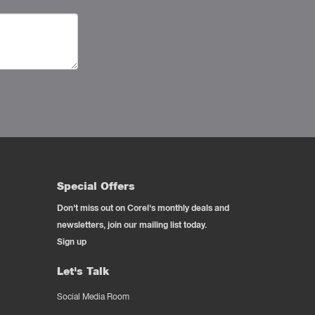
Special Offers
Don't miss out on Corel's monthly deals and
newsletters, join our mailing list today.
Sign up
Let's Talk
Social Media Room