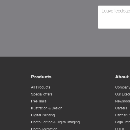
Products
About 
All Products
Company 
Special offers
Our Exec
Free Trials
Newsroo
Illustration & Design
Careers
Digital Painting
Partner 
Photo Editing & Digital Imaging
Legal Inf
Photo Animation
EULA