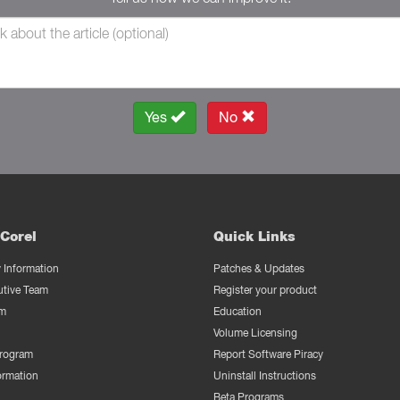
Yes
No
Corel
Quick Links
Information
Patches & Updates
utive Team
Register your product
m
Education
Volume Licensing
Program
Report Software Piracy
ormation
Uninstall Instructions
Beta Programs