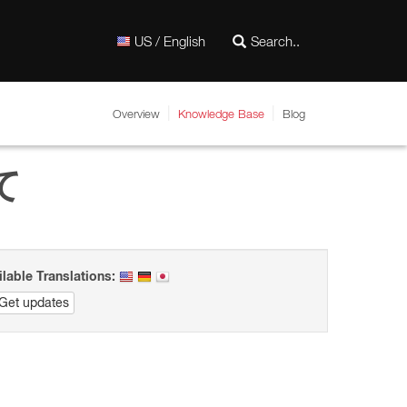
US / English
Overview
Knowledge Base
Blog
て
ilable Translations:
Get updates