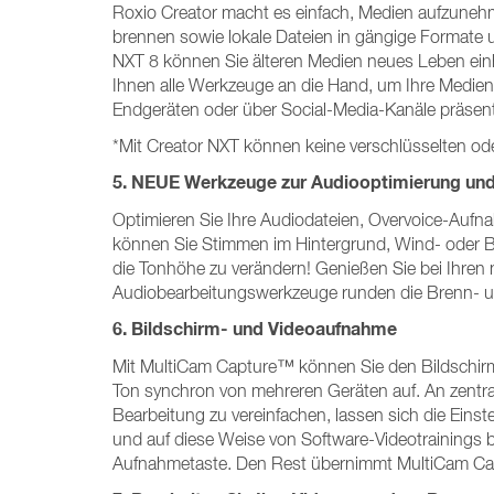
Roxio Creator macht es einfach, Medien aufzunehm
brennen sowie lokale Dateien in gängige Formate 
NXT 8 können Sie älteren Medien neues Leben einh
Ihnen alle Werkzeuge an die Hand, um Ihre Mediend
Endgeräten oder über Social-Media-Kanäle präsen
*Mit Creator NXT können keine verschlüsselten ode
5. NEUE Werkzeuge zur Audiooptimierung und
Optimieren Sie Ihre Audiodateien, Overvoice-Auf
können Sie Stimmen im Hintergrund, Wind- oder 
die Tonhöhe zu verändern! Genießen Sie bei Ihren
Audiobearbeitungswerkzeuge runden die Brenn- und
6. Bildschirm- und Videoaufnahme
Mit MultiCam Capture™ können Sie den Bildschirm
Ton synchron von mehreren Geräten auf. An zentr
Bearbeitung zu vereinfachen, lassen sich die Ein
und auf diese Weise von Software-Videotrainings b
Aufnahmetaste. Den Rest übernimmt MultiCam Ca