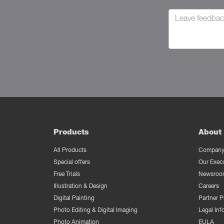
Products
About 
All Products
Company 
Special offers
Our Exec
Free Trials
Newsroo
Illustration & Design
Careers
Digital Painting
Partner 
Photo Editing & Digital Imaging
Legal Inf
Photo Animation
EULA