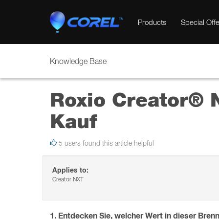
Products
Special Offe
Knowledge Base
Roxio Creator® 
Kauf
5 users found this article helpful
Applies to:
Creator NXT
1. Entdecken Sie, welcher Wert in dieser Bren