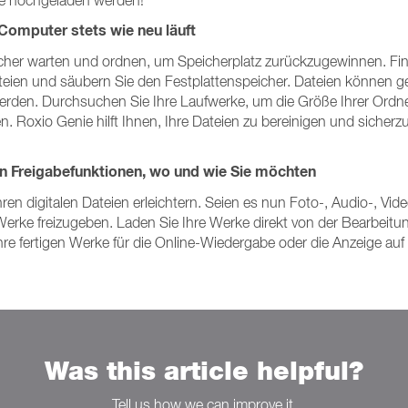
be hochgeladen werden!
Computer stets wie neu läuft
cher warten und ordnen, um Speicherplatz zurückzugewinnen. Fi
Dateien und säubern Sie den Festplattenspeicher. Dateien können ge
den. Durchsuchen Sie Ihre Laufwerke, um die Größe Ihrer Ordner
. Roxio Genie hilft Ihnen, Ihre Dateien zu bereinigen und sicherz
ten Freigabefunktionen, wo und wie Sie möchten
hren digitalen Dateien erleichtern. Seien es nun Foto-, Audio-, Vid
 Werke freizugeben. Laden Sie Ihre Werke direkt von der Bearbeit
re fertigen Werke für die Online-Wiedergabe oder die Anzeige auf
Was this article helpful?
Tell us how we can improve it.