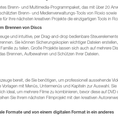
tetes Brenn- und Multimedia-Programmpaket, das mit über 20 Anw
eschätzten Brenn- und Medienverwaltungs-Tools von Roxio sowie kr
 für Ihre nächsten kreativen Projekte die einzigartigen Tools in R
um Brennen von Discs
euge und intuitive, per Drag-and-drop bedienbare Steuerelemente
 brennen. Sie können Sicherungskopien wichtiger Dateien erstel
amilie zu teilen. Große Projekte lassen sich auch auf mehrere Dis
 das Brennen, Aufbewahren und Schützen Ihrer Dateien.
zeuge bereit, die Sie benötigen, um professionell aussehende V
te Vorlagen mit Menüs, Untermenüs und Kapiteln zur Auswahl. Sie
sich ideal, um mehrere Filme zu kombinieren, bevor diese auf DVD
eihen Sie Ihrem nächsten Filmprojekt mit den kreativen Autorenw
tale Formate und von einem digitalen Format in ein anderes