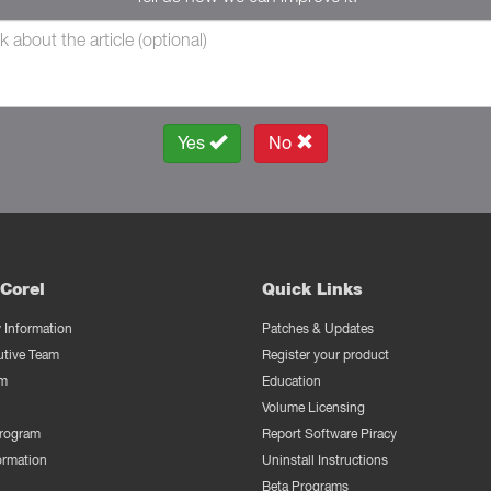
Yes
No
Corel
Quick Links
Information
Patches & Updates
utive Team
Register your product
m
Education
Volume Licensing
Program
Report Software Piracy
ormation
Uninstall Instructions
Beta Programs