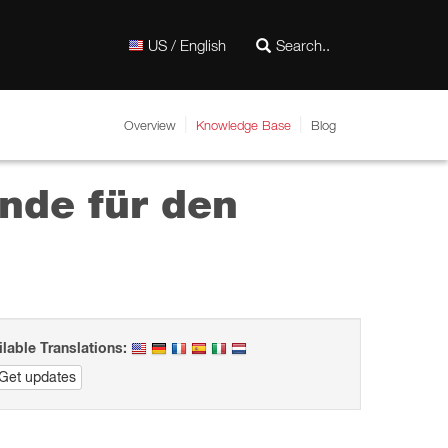
US / English
Overview
Knowledge Base
Blog
nde für den
ilable Translations:
Get updates