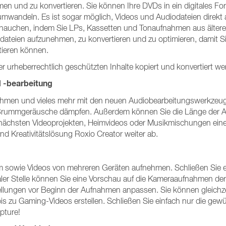
en und zu konvertieren. Sie können Ihre DVDs in ein digitales Fo
umwandeln. Es ist sogar möglich, Videos und Audiodateien direkt
auchen, indem Sie LPs, Kassetten und Tonaufnahmen aus älteren G
ateien aufzunehmen, zu konvertieren und zu optimieren, damit Sie
tieren können.
r urheberrechtlich geschützten Inhalte kopiert und konvertiert we
 -bearbeitung
nahmen und vieles mehr mit den neuen Audiobearbeitungswerkzeu
Brummgeräusche dämpfen. Außerdem können Sie die Länge der Au
 nächsten Videoprojekten, Heimvideos oder Musikmischungen einen
 Kreativitätslösung Roxio Creator weiter ab.
 sowie Videos von mehreren Geräten aufnehmen. Schließen Sie e
aler Stelle können Sie eine Vorschau auf die Kameraaufnahmen d
stellungen vor Beginn der Aufnahmen anpassen. Sie können gleic
is zu Gaming-Videos erstellen. Schließen Sie einfach nur die ge
pture!