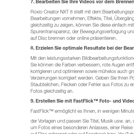
7. Bearbeiten Sie Ihre Videos vor dem Brenn
Roxio Creator NXT 8 stellt mit dem Bearbeitungs
Bearbeitungen vornehmen, Effekte, Titel, Übergä
gleichzeitig zu zeigen, können Sie diese einfach m
Spurentransparenz, der Bewegungsverfolgung und d
auf Disc brennen oder online präsentieren.
8. Erzielen Sie optimale Resultate bei der Bea
Mit den leistungsstarken Bildbearbeitungsfunktion
Sie können die Farben verbessern, rote Augen ent
korrigieren und optimieren sowie mühelos auch gr
Verzerrungen korrigiert werden. Geben Sie Ihren P
Staubteilchen, Flecken oder Fehler aus Fotos zu 
Fotos gleichzeitig an.
9. Erstellen Sie mit FastFlick™ Foto- und Vid
FastFlick™ ermöglicht es Ihnen, in wenigen Minute
der Vorlagen und passen Sie Titel, Musik usw. an,
um Fotos eines besonderen Anlasses, einer Reise 