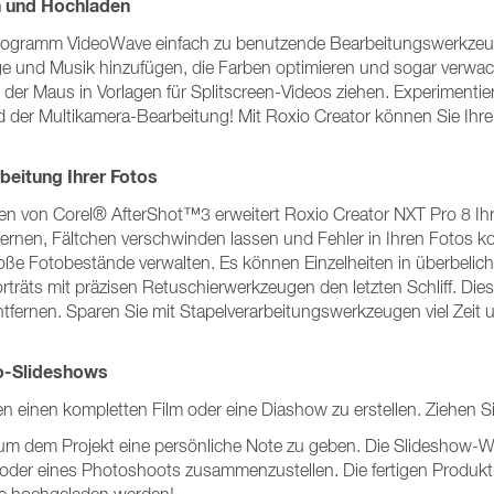
en und Hochladen
programm VideoWave einfach zu benutzende Bearbeitungswerkzeuge
nge und Musik hinzufügen, die Farben optimieren und sogar verw
it der Maus in Vorlagen für Splitscreen-Videos ziehen. Experimenti
er Multikamera-Bearbeitung! Mit Roxio Creator können Sie Ihre 
rbeitung Ihrer Fotos
en von Corel® AfterShot™3 erweitert Roxio Creator NXT Pro 8 Ihr
fernen, Fältchen verschwinden lassen und Fehler in Ihren Fotos k
oße Fotobestände verwalten. Es können Einzelheiten in überbelich
orträts mit präzisen Retuschierwerkzeugen den letzten Schliff. Di
entfernen. Sparen Sie mit Stapelverarbeitungswerkzeugen viel Ze
eo-Slideshows
n einen kompletten Film oder eine Diashow zu erstellen. Ziehen Si
 um dem Projekt eine persönliche Note zu geben. Die Slideshow-W
oder eines Photoshoots zusammenzustellen. Die fertigen Produkti