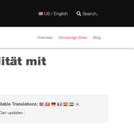
US / English
Overview
Knowledge Base
Blog
tät mit
ilable Translations:
Get updates