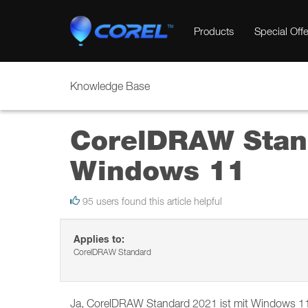
Products
Special Offe
Knowledge Base
CorelDRAW Stand
Windows 11
95 users found this article helpful
Applies to:
CorelDRAW Standard
Ja, CorelDRAW Standard 2021 ist mit Windows 11