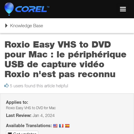
Toggl
navig
Toggle
Knowledge Base
navigation
Roxio Easy VHS to DVD
pour Mac : le périphérique
USB de capture vidéo
Roxio n'est pas reconnu
5 users found this article helpful
Applies to:
Roxio Easy VHS to DVD for Mac
Last Review:
Jan 4, 2024
Available Translations: