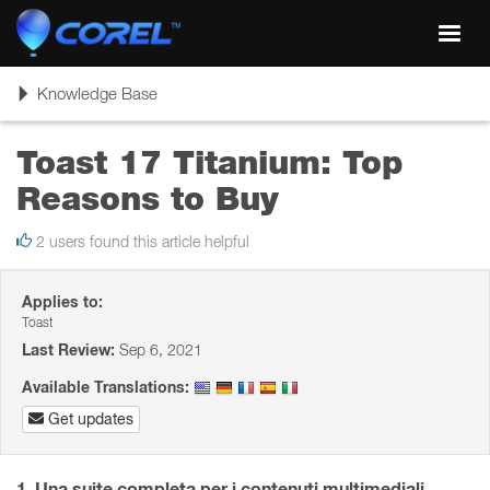
Toggl
navig
Toggle
Knowledge Base
navigation
Toast 17 Titanium: Top
Reasons to Buy
2 users found this article helpful
Applies to:
Toast
Last Review:
Sep 6, 2021
Available Translations:
Get updates
1. Una suite completa per i contenuti multimediali