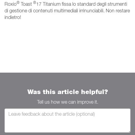
®
®
Roxio
Toast
17 Titanium fissa lo standard degli strumenti
di gestione di contenuti multimediali irrinunciabili. Non restare
indietro!
Was this article helpful?
Tell us how we can improve it.