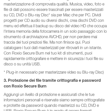
masterizzazione di comprovata qualità. Musica, video, foto e
file di dati possono essere trascinati per essere masterizzati
su CD, DVD o Blu-ray Disc* sia per Mac che per PC. Dividi
progetti per CD audio su diversi dischi, crea dischi DVD con
menu ed effettua il backup su disco del video HD che occupa
l'intera memoria della fotocamera in un solo passaggio con lo
strumento di archiviazione AVCHD, per non perdere mai
traccia dei tuoi preziosi file. Ma non finisce qui. Puoi
catalogare i tuoi dati masterizzati per ritrovarli in un istante.
Con Roxio Secure Burn nel tuo kit di strumenti, puoi
rapidamente crittografare e mettere in sicurezza i tuoi file su
disco o su unità USB.
* Plug-in necessario per masterizzare video su Blu-ray Disc)
3. Protezione dei file tramite crittografia e password
con Roxio Secure Burn
Aggiungi un livello di protezione e assicurati che le tue
informazioni personali e riservate siamo sempre crittografate
e protette da password quando masterizzi su CD, DVD e
USB. Roxio Secure Burn è in grado di creare formati