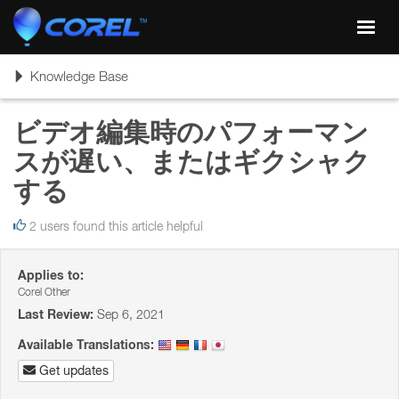
Toggl
navig
Toggle
Knowledge Base
navigation
ビデオ編集時のパフォーマン
スが遅い、またはギクシャク
する
2 users found this article helpful
Applies to:
Corel Other
Last Review:
Sep 6, 2021
Available Translations:
Get updates