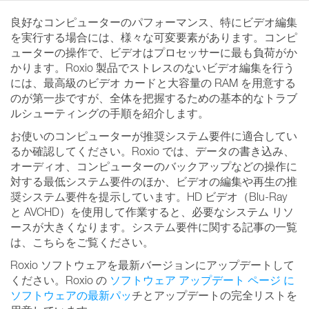
良好なコンピューターのパフォーマンス、特にビデオ編集
を実行する場合には、様々な可変要素があります。コンピ
ューターの操作で、ビデオはプロセッサーに最も負荷がか
かります。Roxio 製品でストレスのないビデオ編集を行う
には、最高級のビデオ カードと大容量の RAM を用意する
のが第一歩ですが、全体を把握するための基本的なトラブ
ルシューティングの手順を紹介します。
お使いのコンピューターが推奨システム要件に適合してい
るか確認してください。Roxio では、データの書き込み、
オーディオ、コンピューターのバックアップなどの操作に
対する最低システム要件のほか、ビデオの編集や再生の推
奨システム要件を提示しています。HD ビデオ（Blu-Ray
と AVCHD）を使用して作業すると、必要なシステム リソ
ースが大きくなります。システム要件に関する記事の一覧
は、こちらをご覧ください。
Roxio ソフトウェアを最新バージョンにアップデートして
ください。Roxio の
ソフトウェア アップデート ページ に
ソフトウェアの最新パッ
チとアップデートの完全リストを