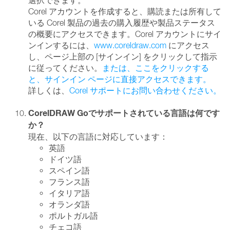
選択できます。
Corel アカウントを作成すると、購読または所有して
いる Corel 製品の過去の購入履歴や製品ステータス
の概要にアクセスできます。Corel アカウントにサイ
ンインするには、
www.coreldraw.com
にアクセス
し、ページ上部の [サインイン] をクリックして指示
に従ってください。
または、ここをクリックする
と、サインイン ページに直接アクセスできます。
詳しくは、
Corel サポートにお問い合わせください。
CorelDRAW Goでサポートされている言語は何です
か？
現在、以下の言語に対応しています：
英語
ドイツ語
スペイン語
フランス語
イタリア語
オランダ語
ポルトガル語
チェコ語