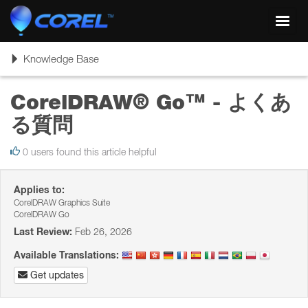
Toggl
navig
Toggle
Knowledge Base
navigation
CorelDRAW® Go™ - よくあ
る質問
0 users found this article helpful
Applies to:
CorelDRAW Graphics Suite
CorelDRAW Go
Last Review:
Feb 26, 2026
Available Translations:
Get updates