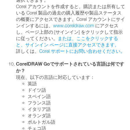
選択できます。
Corel アカウントを作成すると、購読または所有して
いる Corel 製品の過去の購入履歴や製品ステータス
の概要にアクセスできます。Corel アカウントにサイ
ンインするには、
www.coreldraw.com
にアクセス
し、ページ上部の [サインイン] をクリックして指示
に従ってください。
または、ここをクリックする
と、サインイン ページに直接アクセスできます。
詳しくは、
Corel サポートにお問い合わせください。
CorelDRAW Goでサポートされている言語は何です
か？
現在、以下の言語に対応しています：
英語
ドイツ語
スペイン語
フランス語
イタリア語
オランダ語
ポルトガル語
チェコ語