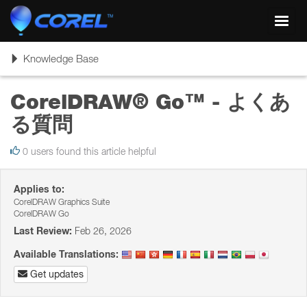
Toggl
navig
Toggle
Knowledge Base
navigation
CorelDRAW® Go™ - よくあ
る質問
0 users found this article helpful
Applies to:
CorelDRAW Graphics Suite
CorelDRAW Go
Last Review:
Feb 26, 2026
Available Translations:
Get updates