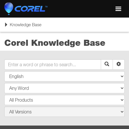
Toggl
navig
Toggle
Knowledge Base
navigation
Corel Knowledge Base